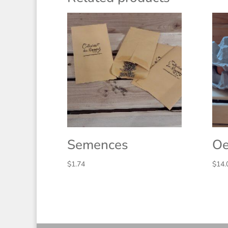
Semences
Oe
$
1.74
$
14.