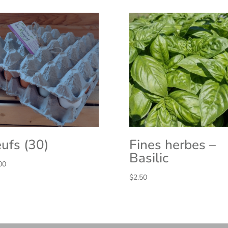
ufs (30)
Fines herbes –
Basilic
00
$
2.50