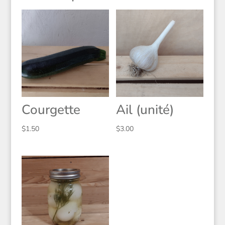
Courgette
Ail (unité)
$
1.50
$
3.00