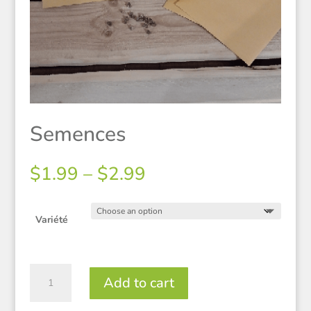
Semences
Price
$
1.99
–
$
2.99
range:
$1.99
through
Variété
$2.99
Semences
Add to cart
quantity