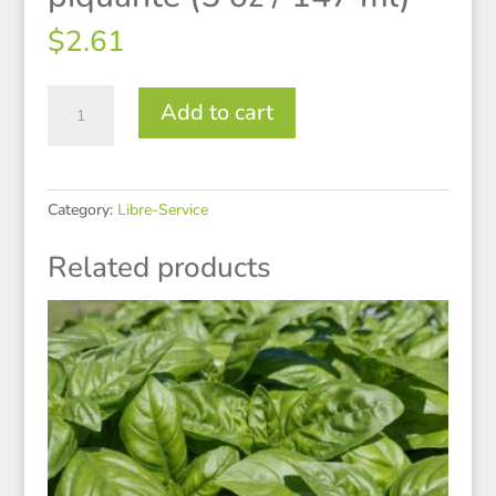
$
2.61
Bouteille
Add to cart
pour
sauce
piquante
(5
Category:
Libre-Service
oz
/
Related products
147
ml)
quantity