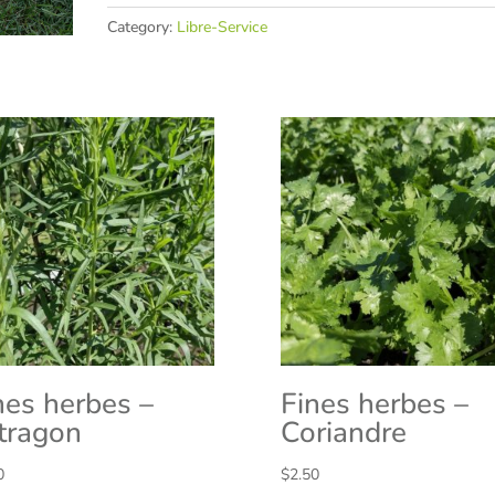
Category:
Libre-Service
nes herbes –
Fines herbes –
tragon
Coriandre
0
$
2.50