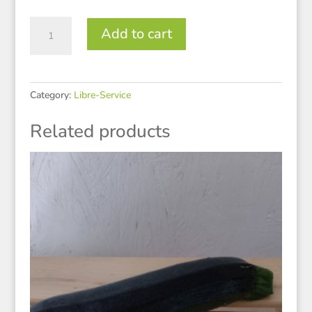
Aubergines
Add to cart
marinées
quantity
Category:
Libre-Service
Related products