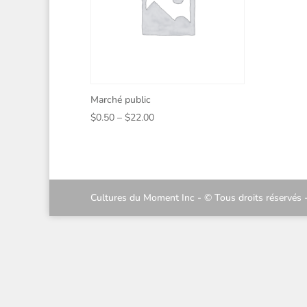
Marché public
Price
$
0.50
–
$
22.00
range:
$0.50
through
$22.00
Cultures du Moment Inc - © Tous droits réservés 