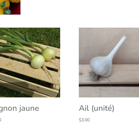
gnon jaune
Ail (unité)
0
$
3.00