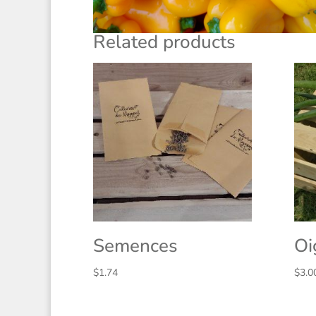
Related products
Semences
Oi
$
1.74
$
3.0