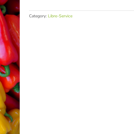
(1
lb)
Category:
Libre-Service
quantity