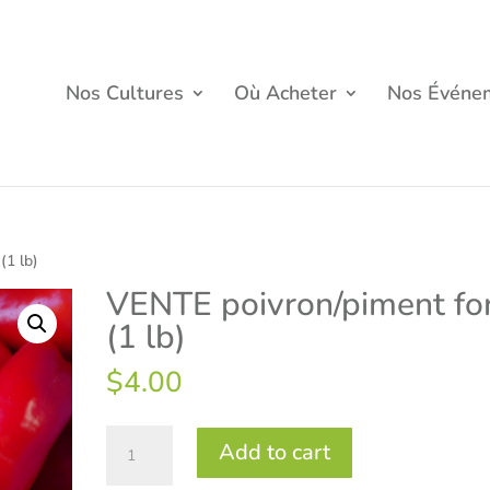
Nos Cultures
Où Acheter
Nos Événe
(1 lb)
VENTE poivron/piment fo
(1 lb)
$
4.00
VENTE
Add to cart
poivron/piment
fort