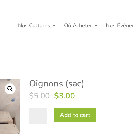
Nos Cultures
Où Acheter
Nos Événe
Oignons (sac)
Original
Current
$
5.00
$
3.00
price
price
was:
is:
Oignons
$5.00.
Add to cart
$3.00.
(sac)
quantity