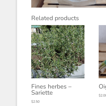
Related products
Fines herbes –
Oi
Sariette
$
2.0
$
2.50