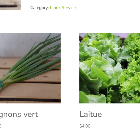
Category:
Libre-Service
gnons vert
Laitue
0
$
4.00