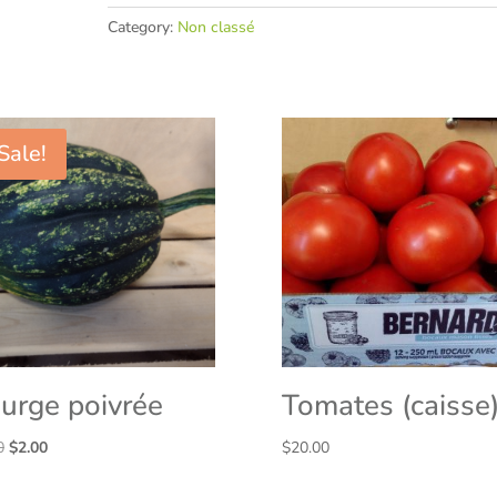
Category:
Non classé
Sale!
urge poivrée
Tomates (caisse
Original
Current
0
$
2.00
$
20.00
price
price