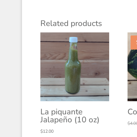
Related products
La piquante
Co
Jalapeño (10 oz)
$
4.0
$
12.00