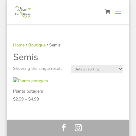
Home
/
Boutique
/ Semis
Semis
Showing the single result
Plants potagers
Price
$
2.99
–
$
4.99
range:
$2.99
through
$4.99